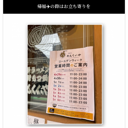
帰福✈️の際はお立ち寄りを